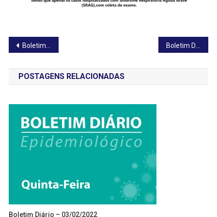
Navegação
Boletim Diário – 31/07/2020
Boletim Diário – 02/08/2020
de
POSTAGENS RELACIONADAS
Post
Boletim Diário – 03/02/2022