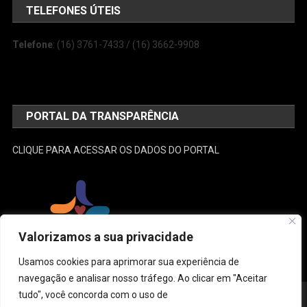
TELEFONES ÚTEIS
Telefone
: (16) 3761-7433 / (16) 3662-9908
PORTAL DA TRANSPARÊNCIA
CLIQUE PARA ACESSAR OS DADOS DO PORTAL
Valorizamos a sua privacidade
Usamos cookies para aprimorar sua experiência de
navegação e analisar nosso tráfego. Ao clicar em "Aceitar
tudo", você concorda com o uso de
Desenvolvido e Administrado por: SEMUSA
|
Theme: News Portal by