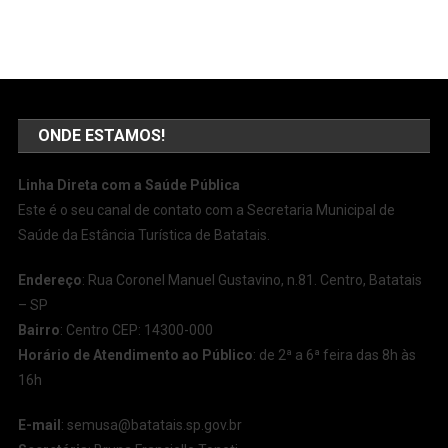
ONDE ESTAMOS!
Linha Direta com a Saúde Pública
Este é o seu canal de contato com a Secretaria Municipal de
Saúde da Estância Turística de Batatais.
Endereço
: Rua Coronel Manuel Gustavino, n.81. Centro, Batatais
– SP
Bairro
: Centro CEP: 14300-000
Horário de Atendimento ao Público
: de 2ª a 6ª feira das 8h às
16h
E-mail
:
semusa@batatais.sp.gov.br