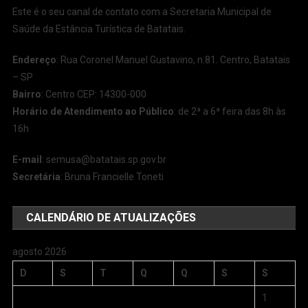
Este é o seu canal de contato com a Secretaria Municipal de
Saúde da Estância Turística de Batatais.
Endereço
: Rua Coronel Manuel Gustavino, n.81. Centro, Batatais
– SP
Bairro
: Centro CEP: 14300-000
Horário de Atendimento ao Público
: de 2ª a 6ª feira das 8h às
16h
E-mail
:
semusa@batatais.sp.gov.br
Secretária
: Bruna Francielle Toneti
CALENDÁRIO DE ATUALIZAÇÕES
agosto 2026
D
S
T
Q
Q
S
S
1